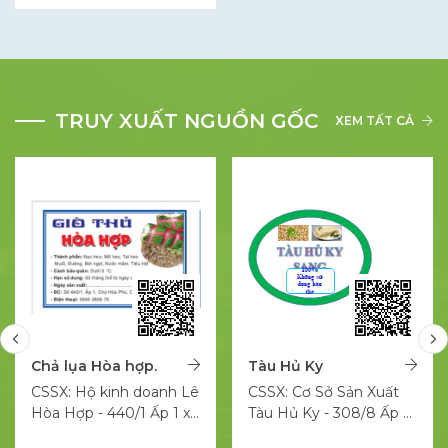
thuận lợi thương mại
TRUY XUẤT NGUỒN GỐC
XEM TẤT CẢ
Chả lụa Hòa hợp.
Tàu Hủ Ky
CSSX: Hộ kinh doanh Lê
CSSX: Cơ Sở Sản Xuất
Hòa Hợp - 440/1 Ấp 1 xã
Tàu Hủ Ky - 308/8 Ấp 8
Hòa Phú huyện Châu
xã Phước Tân Hưng