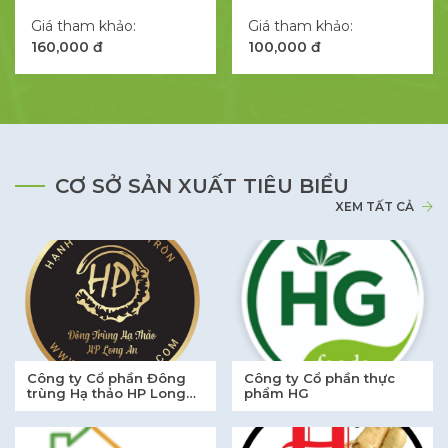
Thành tỉnh Long An
huyện Châu Thành tỉnh
Giá tham khảo:
Giá tham khảo:
Long An
160,000 đ
100,000 đ
CƠ SỞ SẢN XUẤT TIÊU BIỂU
XEM TẤT CẢ
Công ty Cổ phần Đông
Công ty Cổ phần thực
trùng Hạ thảo HP Long
phẩm HG
An