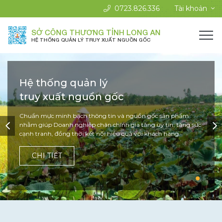
0723.826.336
Tài khoản
SỞ CÔNG THƯƠNG TỈNH LONG AN
HỆ THỐNG QUẢN LÝ TRUY XUẤT NGUỒN GỐC
Hệ thống quản lý
Hệ thống quản lý
Hệ thống quản lý
truy xuất nguồn gốc
truy xuất nguồn gốc
truy xuất nguồn gốc
Chuẩn mực minh bạch thông tin và nguồn gốc sản phẩm
Chuẩn mực minh bạch thông tin và nguồn gốc sản phẩm
Chuẩn mực minh bạch thông tin và nguồn gốc sản phẩm
nhằm giúp Doanh nghiệp chân chính gia tăng uy tín, tăng sức
nhằm giúp Doanh nghiệp chân chính gia tăng uy tín, tăng sức
nhằm giúp Doanh nghiệp chân chính gia tăng uy tín, tăng sức
cạnh tranh, đồng thời kết nối hiệu quả với khách hàng.
cạnh tranh, đồng thời kết nối hiệu quả với khách hàng.
cạnh tranh, đồng thời kết nối hiệu quả với khách hàng.
CHI TIẾT
CHI TIẾT
CHI TIẾT